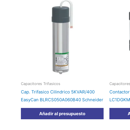
Capacitores Trifasicos
Capacitores
Cap. Trifasico Cilindrico 5KVAR/400
Contactor
EasyCan BLRCS050A060B40 Schneider
LC1DGKM7
Añadir al presupuesto
A