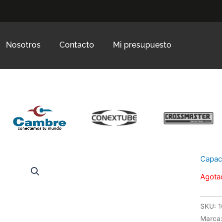
Nosotros
Contacto
Mi presupuesto
Capaci
Agota
SKU:
1
Marca