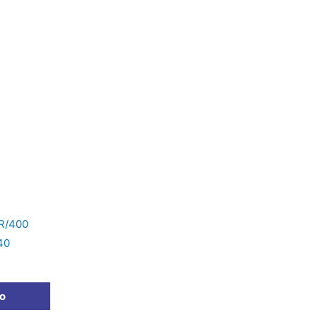
AR/400
40
to