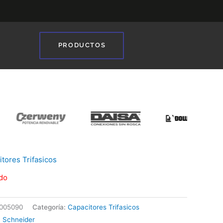
PRODUCTOS
❯
tores Trifasicos
do
005090
Categoría:
Capacitores Trifasicos
:
Schneider