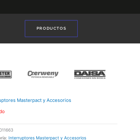
PRODUCTOS
❯
ruptores Masterpact y Accesorios
do
011663
ría:
Interruptores Masterpact y Accesorios