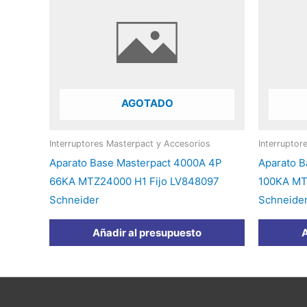
AGOTADO
Interruptores Masterpact y Accesorios
Interruptor
Aparato Base Masterpact 4000A 4P
Aparato B
66KA MTZ24000 H1 Fijo LV848097
100KA MT
Schneider
Schneide
Añadir al presupuesto
A