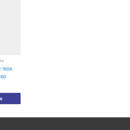
ta
2 160A
160
to