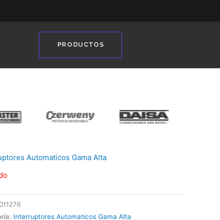
PRODUCTOS
❯
ruptores Automaticos Gama Alta
do
011276
ría:
Interruptores Automaticos Gama Alta