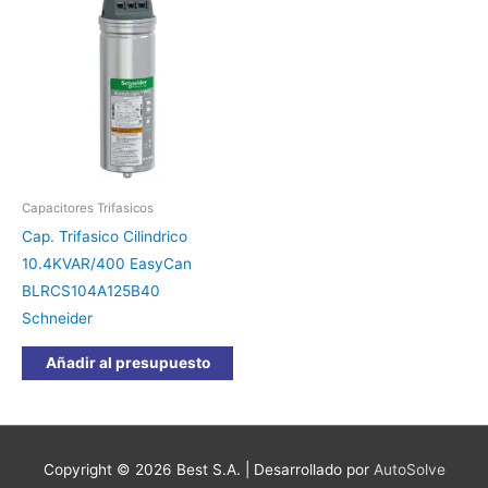
Capacitores Trifasicos
Cap. Trifasico Cilindrico
10.4KVAR/400 EasyCan
BLRCS104A125B40
Schneider
Añadir al presupuesto
Copyright © 2026
Best S.A.
| Desarrollado por
AutoSolve