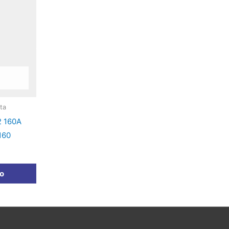
ta
2 160A
160
to