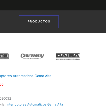
PRODUCTOS
❯
ruptores Automaticos Gama Alta
do
020032
ría:
Interruptores Automaticos Gama Alta