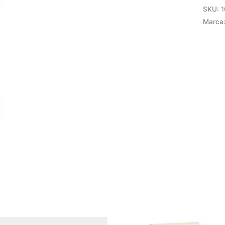
2NC
SKU:
1
Tesys
Marca
E
LAEN
Schne
cantid