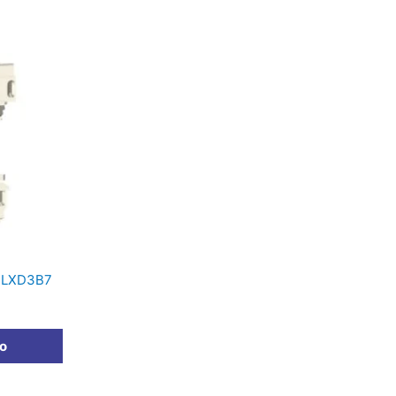
c LXD3B7
to