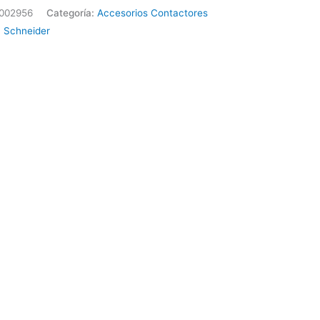
002956
Categoría:
Accesorios Contactores
:
Schneider
02
ider
ad