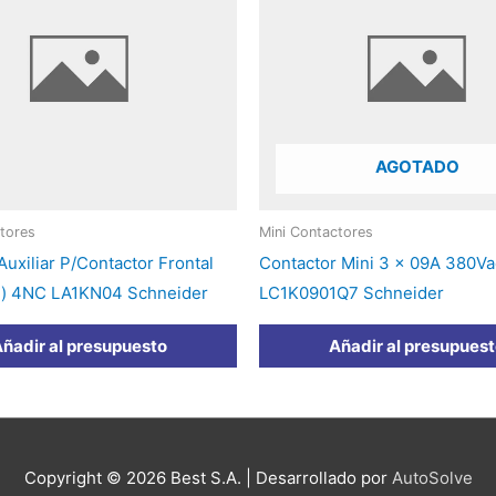
AGOTADO
tores
Mini Contactores
Auxiliar P/Contactor Frontal
Contactor Mini 3 x 09A 380V
i) 4NC LA1KN04 Schneider
LC1K0901Q7 Schneider
ñadir al presupuesto
Añadir al presupues
Copyright © 2026
Best S.A.
| Desarrollado por
AutoSolve