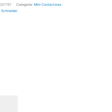
1NC
007767
Categoría:
Mini Contactores
31
:
Schneider
ider
ad