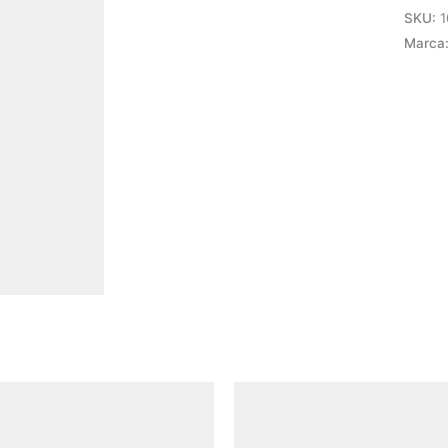
3NA+
SKU:
1
LA1KN
Marca
Schne
cantid