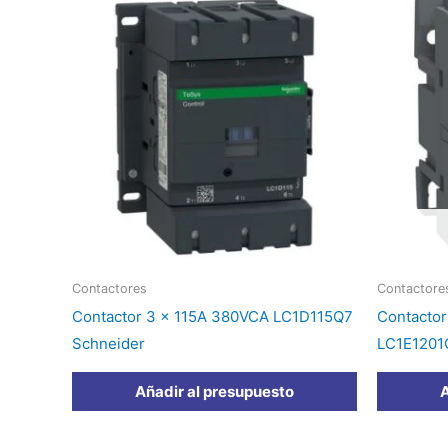
Contactores
Contactore
Contactor 3 x 115A 380VCA LC1D115Q7
Contactor
Schneider
LC1E1201
Añadir al presupuesto
A