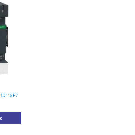
C1D115F7
to