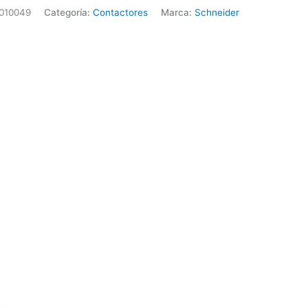
12M7
010049
Categoría:
Contactores
Marca:
Schneider
ider
ad