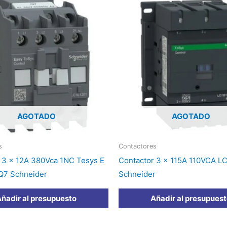
AGOTADO
AGOTADO
s
Contactores
 3 x 12A 380Vca 1NC Tesys E
Contactor 3 x 115A 110VCA L
Q7 Schneider
Schneider
ñadir al presupuesto
Añadir al presupues