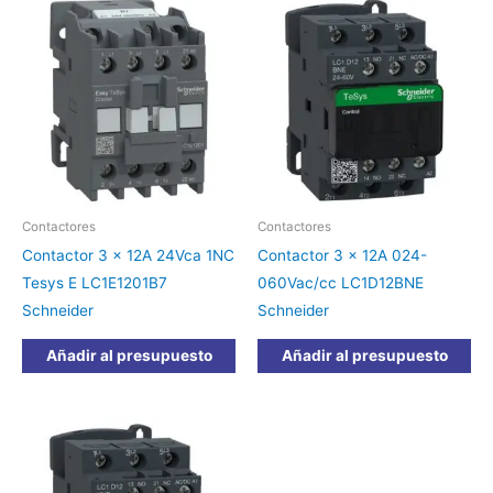
Contactores
Contactores
Contactor 3 x 12A 24Vca 1NC
Contactor 3 x 12A 024-
Tesys E LC1E1201B7
060Vac/cc LC1D12BNE
Schneider
Schneider
Añadir al presupuesto
Añadir al presupuesto