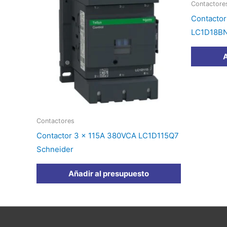
Contactore
Contactor
LC1D18BN
A
Contactores
Contactor 3 x 115A 380VCA LC1D115Q7
Schneider
Añadir al presupuesto