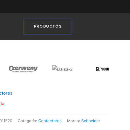
PRODUCTOS
❯
ctores
do
011520
Categoría:
Contactores
Marca:
Schneider