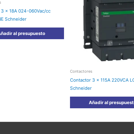
s
 3 x 18A 024-060Vac/cc
E Schneider
ñadir al presupuesto
Contactores
Contactor 3 x 115A 220VCA 
Schneider
Añadir al presupues