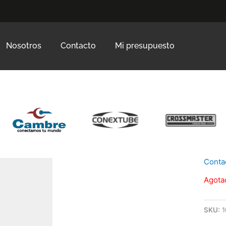
Nosotros
Contacto
Mi presupuesto
Conta
Agota
SKU:
1