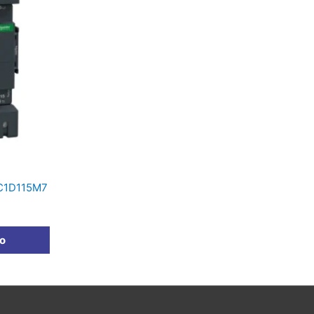
LC1D115M7
to