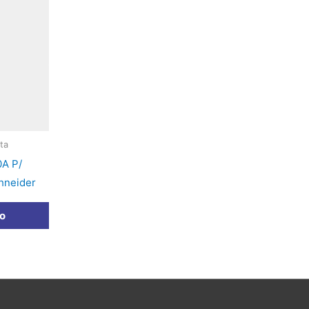
ta
0A P/
hneider
to