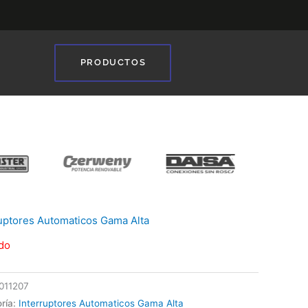
PRODUCTOS
❯
ruptores Automaticos Gama Alta
do
011207
ría:
Interruptores Automaticos Gama Alta