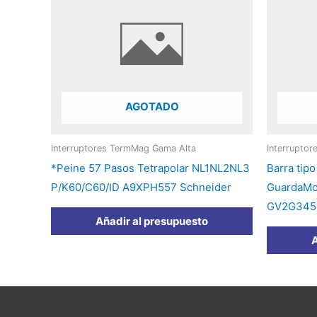
AGOTADO
Interruptores TermMag Gama Alta
Interrupto
*Peine 57 Pasos Tetrapolar NL1NL2NL3
Barra tipo
P/K60/C60/ID A9XPH557 Schneider
GuardaMot
GV2G345 
Añadir al presupuesto
A