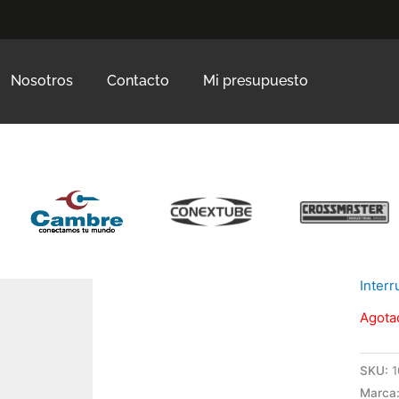
Nosotros
Contacto
Mi presupuesto
Inter
Agota
SKU:
1
Marca