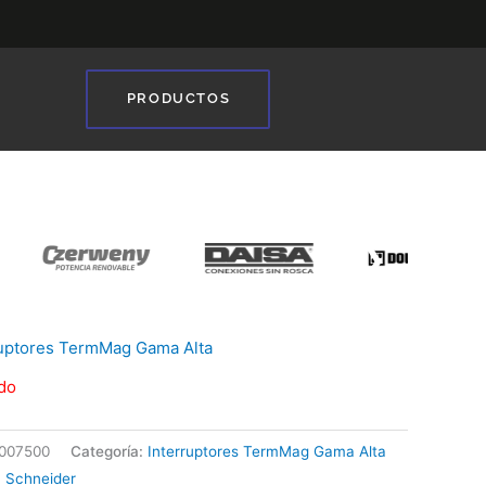
PRODUCTOS
❯
ruptores TermMag Gama Alta
do
007500
Categoría:
Interruptores TermMag Gama Alta
:
Schneider