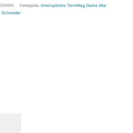
004880
Categoría:
Interruptores TermMag Gama Alta
799
:
Schneider
ider
ad