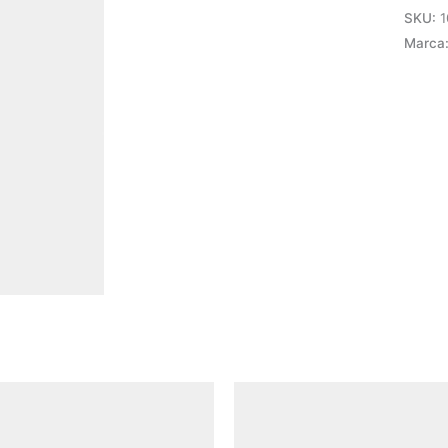
4.5KA
SKU:
1
A9N11
Marca
Schne
cantid