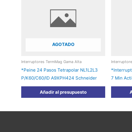
AGOTADO
Interruptores TermMag Gama Alta
Interrupto
*Peine 24 Pasos Tetrapolar NL1L2L3
*Interrup
P/K60/C60/ID A9XPH424 Schneider
7 Min Act
Añadir al presupuesto
A