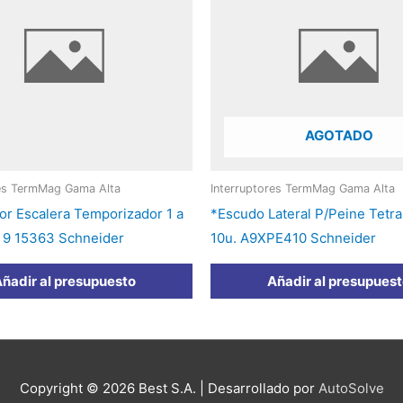
AGOTADO
res TermMag Gama Alta
Interruptores TermMag Gama Alta
tor Escalera Temporizador 1 a
*Escudo Lateral P/Peine Tetra
i 9 15363 Schneider
10u. A9XPE410 Schneider
ñadir al presupuesto
Añadir al presupues
Copyright © 2026
Best S.A.
| Desarrollado por
AutoSolve