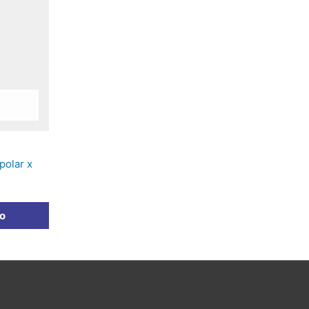
polar x
to