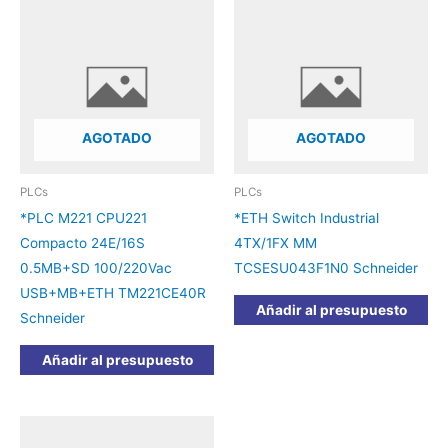
AGOTADO
AGOTADO
PLCs
PLCs
*PLC M221 CPU221
*ETH Switch Industrial
Compacto 24E/16S
4TX/1FX MM
0.5MB+SD 100/220Vac
TCSESU043F1N0 Schneider
USB+MB+ETH TM221CE40R
Añadir al presupuesto
Schneider
Añadir al presupuesto