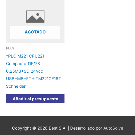
AGOTADO
PLCs
*PLC M221 CPU221
Compacto 11E/7S
0.25MB+SD 24Vcc
USB+MB+ETH TM221CE16T
Schneider
Añadir al presupuesto
Copyright © 2026
Best S.A.
| Desarrollado por
AutoSolve