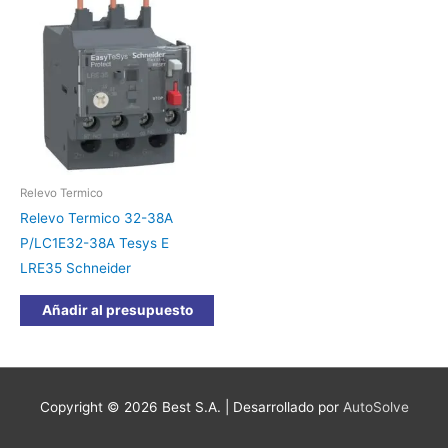
Relevo Termico
Relevo Termico 32-38A
P/LC1E32-38A Tesys E
LRE35 Schneider
Añadir al presupuesto
Copyright © 2026
Best S.A.
| Desarrollado por
AutoSolve