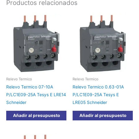
Productos relacionados
Relevo Termico
Relevo Termico
Relevo Termico 07-10A
Relevo Termico 0.63-01A
P/LC1E09-25A Tesys E LRE14
P/LC1E09-25A Tesys E
Schneider
LRE05 Schneider
Añadir al presupuesto
Añadir al presupuesto