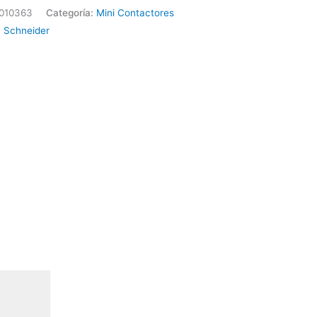
010363
Categoría:
Mini Contactores
0302
:
Schneider
ider
ad