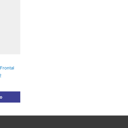
 Frontal
2
to