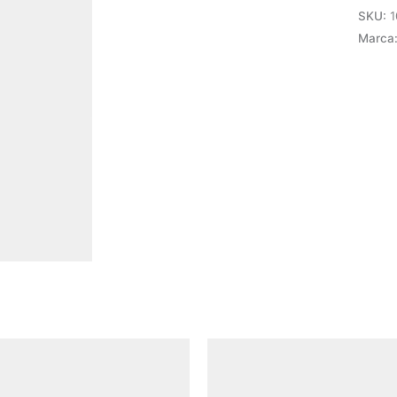
-
SKU:
1
LR2K
Marca
Schne
cantid