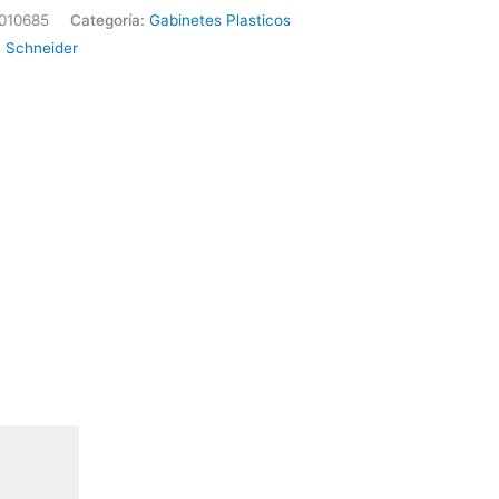
010685
Categoría:
Gabinetes Plasticos
:
Schneider
277x68
3348
ider
ad