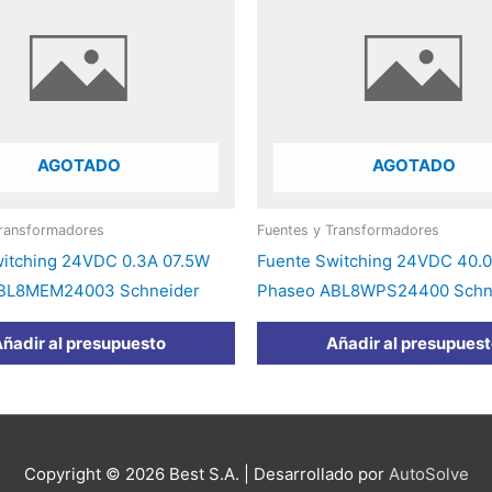
AGOTADO
AGOTADO
Transformadores
Fuentes y Transformadores
witching 24VDC 0.3A 07.5W
Fuente Switching 24VDC 40.
BL8MEM24003 Schneider
Phaseo ABL8WPS24400 Schn
ñadir al presupuesto
Añadir al presupues
Copyright © 2026
Best S.A.
| Desarrollado por
AutoSolve