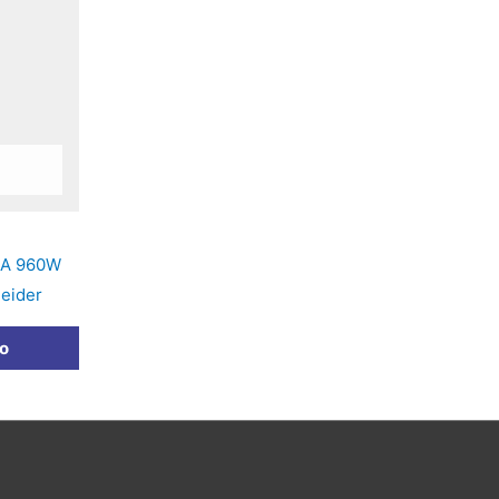
0A 960W
eider
to