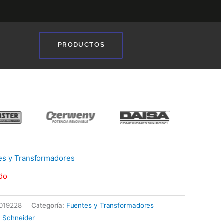
PRODUCTOS
❯
es y Transformadores
do
019228
Categoría:
Fuentes y Transformadores
:
Schneider