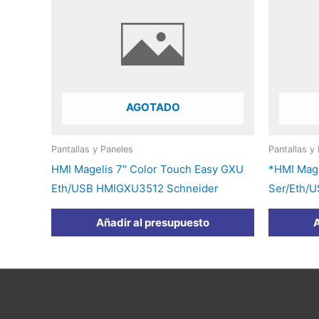
AGOTADO
Pantallas y Paneles
Pantallas y
HMI Magelis 7″ Color Touch Easy GXU
*HMI Mage
Eth/USB HMIGXU3512 Schneider
Ser/Eth/
Añadir al presupuesto
A