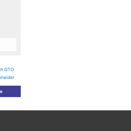
uch GTO
hneider
to