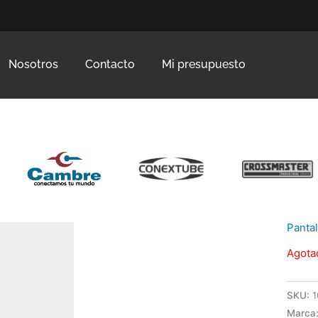
Nosotros
Contacto
Mi presupuesto
Pantal
Agota
SKU:
1
Marca