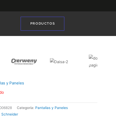
PRODUCTOS
❯
las y Paneles
do
006828
Categoría:
Pantallas y Paneles
:
Schneider