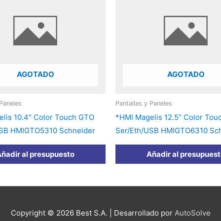
AGOTADO
AGOTADO
 Paneles
Pantallas y Paneles
lis 10.4″ Color Touch GTO
*HMI Magelis 12.5″ Color To
USB HMIGTO5310 Schneider
Ser/Eth/USB HMIGTO6310 Sc
ñadir al presupuesto
Añadir al presupues
Copyright © 2026
Best S.A.
| Desarrollado por
AutoSolve