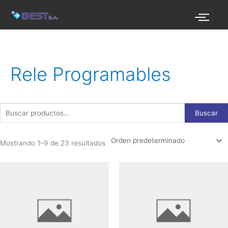
Ir
al
contenido
Buscar
por:
Rele Programables
Buscar
Mostrando 1–9 de 23 resultados